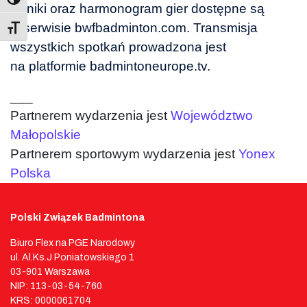
wyniki oraz harmonogram gier dostępne są
w serwisie bwfbadminton.com.
Transmisja
Toggle Font size
wszystkich spotkań prowadzona jest
na platformie badmintoneurope.tv.
___
Partnerem wydarzenia jest
Województwo
Małopolskie
Partnerem sportowym wydarzenia jest
Yonex
Polska
Polski Związek Badmintona
Biuro Flex na PGE Narodowy
ul. Al.Ks.J Poniatowskiego 1
03-901 Warszawa
NIP: 113-03-54-760
KRS: 0000061704