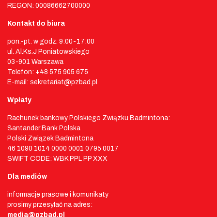
REGON: 00086662700000
Kontakt do biura
pon.-pt. w godz. 9:00-17:00
ul. Al.Ks.J Poniatowskiego
03-901 Warszawa
Telefon: +48 575 905 675
E-mail: sekretariat@pzbad.pl
Wpłaty
Rachunek bankowy Polskiego Związku Badmintona:
Santander Bank Polska
Polski Związek Badmintona
46 1090 1014 0000 0001 0795 0017
SWIFT CODE: WBK PPL PP XXX
Dla mediów
informacje prasowe i komunikaty
prosimy przesyłać na adres:
media@pzbad.pl