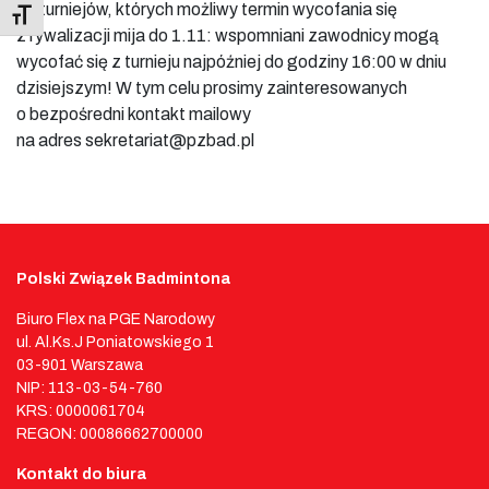
do turniejów, których możliwy termin wycofania się
Toggle Font size
z rywalizacji mija do 1.11: wspomniani zawodnicy mogą
wycofać się z turnieju najpóźniej do godziny 16:00 w dniu
dzisiejszym! W tym celu prosimy zainteresowanych
o bezpośredni kontakt mailowy
na adres sekretariat@pzbad.pl
Polski Związek Badmintona
Biuro Flex na PGE Narodowy
ul. Al.Ks.J Poniatowskiego 1
03-901 Warszawa
NIP: 113-03-54-760
KRS: 0000061704
REGON: 00086662700000
Kontakt do biura