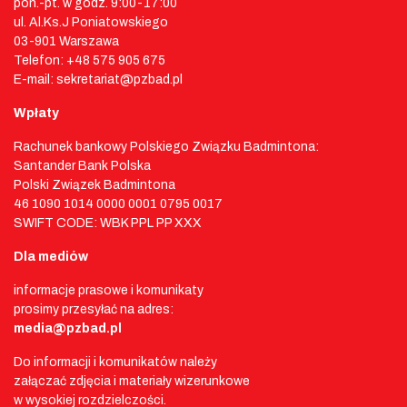
pon.-pt. w godz. 9:00-17:00
ul. Al.Ks.J Poniatowskiego
03-901 Warszawa
Telefon: +48 575 905 675
E-mail: sekretariat@pzbad.pl
Wpłaty
Rachunek bankowy Polskiego Związku Badmintona:
Santander Bank Polska
Polski Związek Badmintona
46 1090 1014 0000 0001 0795 0017
SWIFT CODE: WBK PPL PP XXX
Dla mediów
informacje prasowe i komunikaty
prosimy przesyłać na adres:
media@pzbad.pl
Do informacji i komunikatów należy
załączać zdjęcia i materiały wizerunkowe
w wysokiej rozdzielczości.