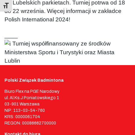
na Lubelskich parkietach. Turniej potrwa od 18
Toggle Font size
do 22 września. Więcej informacji w zakładce
Polish International 2024!
____
Turniej współfinansowany ze środków
Ministerstwa Sportu i Turystyki oraz Miasta
Lublin
Polski Związek Badmintona
Biuro Flex na PGE Narodowy
ul. Al.Ks.J Poniatowskiego 1
03-901 Warszawa
NIP: 113-03-54-760
KRS: 0000061704
REGON: 00086662700000
Kontakt do biura