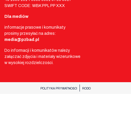
SWIFT CODE: WBK PPL PP XXX
Dla mediów
informacje prasowe i komunikaty
prosimy przesyłać na adres:
media@pzbad.pl
Do informacji i komunikatów należy
załączać zdjęcia i materiały wizerunkowe
w wysokiej rozdzielczości.
POLITYKA PRYWATNOŚCI
RODO