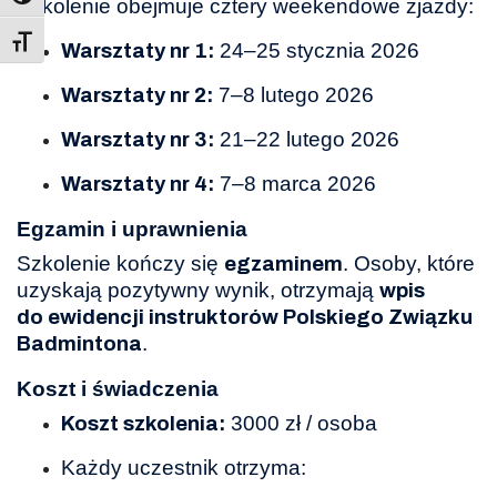
Szkolenie obejmuje cztery weekendowe zjazdy:
Toggle Font size
24–25 stycznia 2026
Warsztaty nr 1:
7–8 lutego 2026
Warsztaty nr 2:
21–22 lutego 2026
Warsztaty nr 3:
7–8 marca 2026
Warsztaty nr 4:
Egzamin i uprawnienia
Szkolenie kończy się
. Osoby, które
egzaminem
uzyskają pozytywny wynik, otrzymają
wpis
do ewidencji instruktorów Polskiego Związku
.
Badmintona
Koszt i świadczenia
3000 zł / osoba
Koszt szkolenia:
Każdy uczestnik otrzyma: