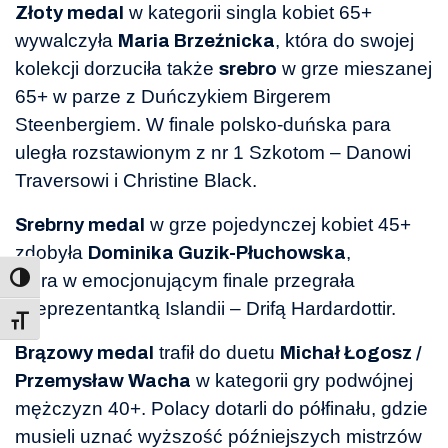
w kategorii singla kobiet 65+
Złoty medal
wywalczyła
, która do swojej
Maria Brzeźnicka
kolekcji dorzuciła także
w grze mieszanej
srebro
65+ w parze z Duńczykiem Birgerem
Steenbergiem. W finale polsko-duńska para
uległa rozstawionym z nr 1 Szkotom – Danowi
Traversowi i Christine Black.
w grze pojedynczej kobiet 45+
Srebrny medal
zdobyła
,
Dominika Guzik-Płuchowska
która w emocjonującym finale przegrała
z reprezentantką Islandii – Drifą Hardardottir.
Toggle Font size
trafił do duetu
Brązowy medal
Michał Łogosz /
w kategorii gry podwójnej
Przemysław Wacha
mężczyzn 40+. Polacy dotarli do półfinału, gdzie
musieli uznać wyższość późniejszych mistrzów