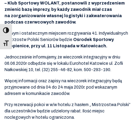
– Klub Sportowy WOLANT, postanowili z wyprzedzeniem
zmienić bazę imprezy, by każdy zawodnik miał czas
na zorganizowanie własnej logistyki i zakwaterowania
podczas czerwcowych zawodów.
Nowym i ostatecznym miejscem rozgrywania 41. Indywidualnych
Mistrzostw Polski Seniorów będzie
Ośrodek Sportowy
Toggle Font size
Szopienice, przy ul. 11 Listopada w Katowicach.
Jednocześnie informujemy, że wieczorek integracyjny w dniu
06.06.2020r odbędzie się w lokalu Eurohotel Katowice ul. Zofii
Nałkowskiej 10, tel. (32) 255-46-82, kom. 500-293-190.
Więcej informacji oraz zapisy na wieczorek integracyjny będą
przyjmowane od dnia 04 do 24 maja 2020r. pod wskazanym
adresem w komunikacie zawodów.
Przy rezerwacji pokoi w w/w hotelu z hasłem „ Mistrzostwa Polski”
dla uczestników będzie udzielony rabat. Ilość miejsc
noclegowych w hotelu ograniczona.