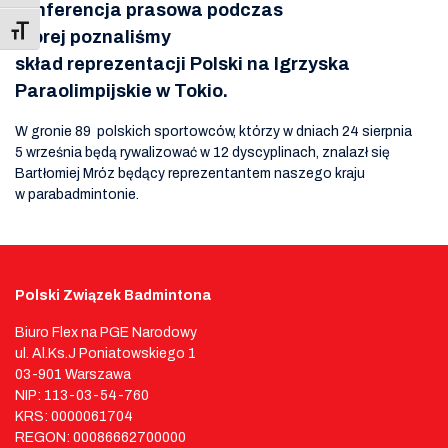
konferencja prasowa podczas
Toggle Font size
której poznaliśmy
skład reprezentacji Polski na Igrzyska
Paraolimpijskie w Tokio.
W gronie 89 polskich sportowców, którzy w dniach 24 sierpnia
5 września będą rywalizować w 12 dyscyplinach, znalazł się
Bartłomiej Mróz będący reprezentantem naszego kraju
w parabadmintonie.
Polski Związek Badmintona
Biuro Flex na PGE Narodowy
ul. Al.Ks.J Poniatowskiego 1
03-901 Warszawa
NIP: 113-03-54-760
KRS: 0000061704
REGON: 00086662700000