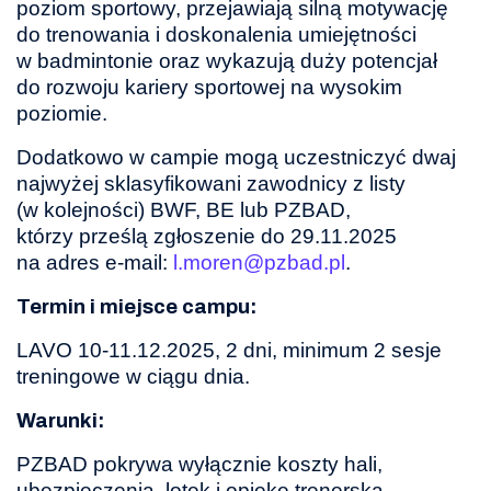
poziom sportowy, przejawiają silną motywację
do trenowania i doskonalenia umiejętności
w badmintonie oraz wykazują duży potencjał
do rozwoju kariery sportowej na wysokim
poziomie.
Dodatkowo w campie mogą uczestniczyć dwaj
najwyżej sklasyfikowani zawodnicy z listy
(w kolejności) BWF, BE lub PZBAD,
którzy prześlą zgłoszenie do 29.11.2025
na adres e-mail:
l.moren@pzbad.pl
.
Termin i miejsce
campu:
LAVO 10-11.12.2025, 2 dni, minimum 2 sesje
treningowe w ciągu dnia.
Warunki:
PZBAD pokrywa wyłącznie koszty hali,
ubezpieczenia, lotek i opiekę trenerską.