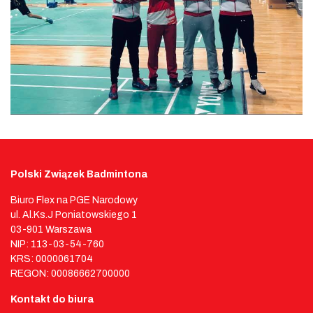
Polski Związek Badmintona
Biuro Flex na PGE Narodowy
ul. Al.Ks.J Poniatowskiego 1
03-901 Warszawa
NIP: 113-03-54-760
KRS: 0000061704
REGON: 00086662700000
Kontakt do biura