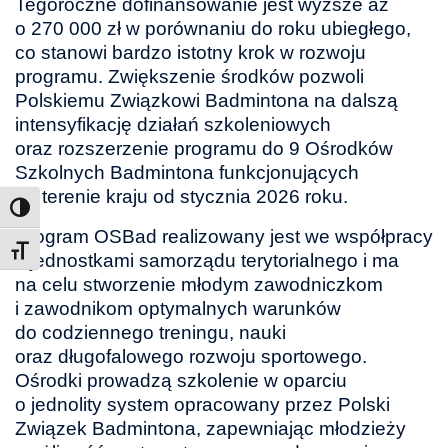
Tegoroczne dofinansowanie jest wyższe aż
o 270 000 zł w porównaniu do roku ubiegłego,
co stanowi bardzo istotny krok w rozwoju
programu. Zwiększenie środków pozwoli
Polskiemu Związkowi Badmintona na dalszą
intensyfikację działań szkoleniowych
oraz rozszerzenie programu do 9 Ośrodków
Szkolnych Badmintona funkcjonujących
na terenie kraju od stycznia 2026 roku.
Program OSBad realizowany jest we współpracy
Toggle Font size
z jednostkami samorządu terytorialnego i ma
na celu stworzenie młodym zawodniczkom
i zawodnikom optymalnych warunków
do codziennego treningu, nauki
oraz długofalowego rozwoju sportowego.
Ośrodki prowadzą szkolenie w oparciu
o jednolity system opracowany przez Polski
Związek Badmintona, zapewniając młodzieży