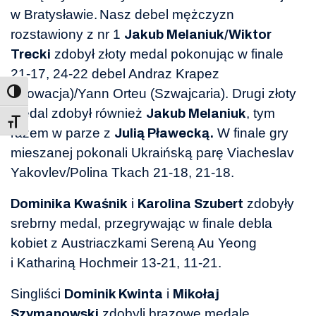
w Bratysławie.
Nasz debel mężczyzn
rozstawiony z nr 1
Jakub Melaniuk/Wiktor
zdobył złoty medal pokonując w finale
Trecki
21-17, 24-22 debel Andraz Krapez
(Słowacja)/Yann Orteu (Szwajcaria). Drugi złoty
medal zdobył również
, tym
Jakub Melaniuk
Toggle Font size
razem w parze z
W finale gry
Julią Pławecką.
mieszanej pokonali Ukraińską parę
Viacheslav
Yakovlev/Polina Tkach 21-18, 21-18.
i
zdobyły
Dominika Kwaśnik
Karolina Szubert
srebrny medal, przegrywając w finale debla
kobiet z Austriaczkami Sereną Au Yeong
i Kathariną Hochmeir 13-21, 11-21.
Singliści
i
Dominik Kwinta
Mikołaj
zdobyli brązowe medale
Szymanowski