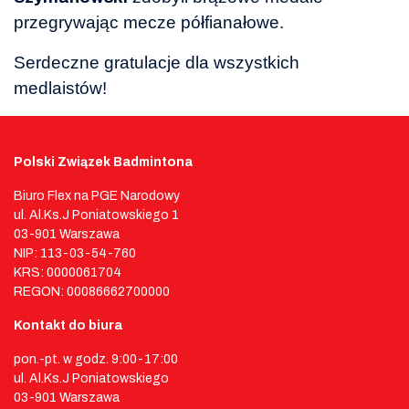
przegrywając mecze półfianałowe.
Serdeczne gratulacje dla wszystkich
medlaistów!
Polski Związek Badmintona
Biuro Flex na PGE Narodowy
ul. Al.Ks.J Poniatowskiego 1
03-901 Warszawa
NIP: 113-03-54-760
KRS: 0000061704
REGON: 00086662700000
Kontakt do biura
pon.-pt. w godz. 9:00-17:00
ul. Al.Ks.J Poniatowskiego
03-901 Warszawa