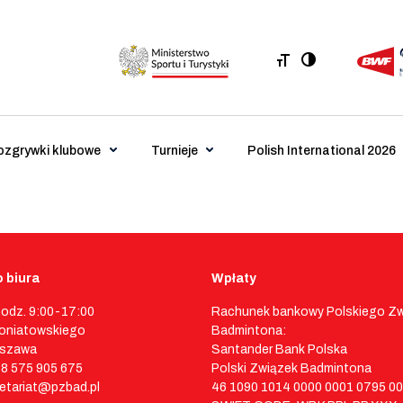
ozgrywki klubowe
Turnieje
Polish International 2026
 biura
Wpłaty
godz. 9:00-17:00
Rachunek bankowy Polskiego Z
 Poniatowskiego
Badmintona:
rszawa
Santander Bank Polska
48 575 905 675
Polski Związek Badmintona
retariat@pzbad.pl
46 1090 1014 0000 0001 0795 0