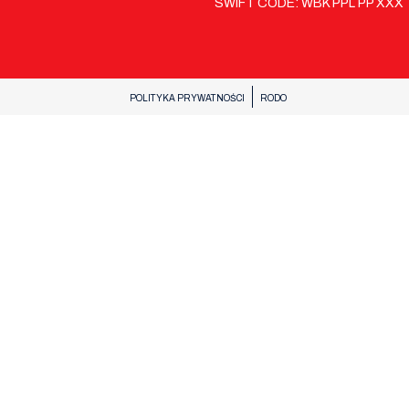
SWIFT CODE: WBK PPL PP XXX
POLITYKA PRYWATNOŚCI
RODO