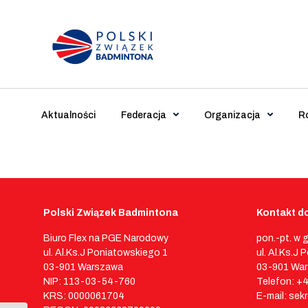
Main Navigation
Aktualności
Federacja
Organizacja
R
Polski Związek Badmintona
Kontakt do
Biuro Flex na PGE Narodowy
pon.-pt. w 
ul. Al.Ks.J Poniatowskiego 1
ul. Al.Ks.J
03-901 Warszawa
03-901 Wa
NIP: 113-03-54-760
Telefon: +
KRS: 0000061704
E-mail: sek