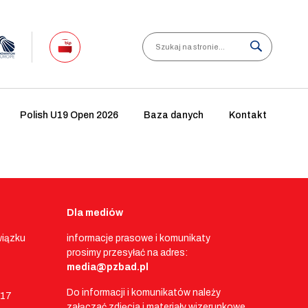
Search
Polish U19 Open 2026
Baza danych
Kontakt
Dla mediów
wiązku
informacje prasowe i komunikaty
prosimy przesyłać na adres:
media@pzbad.pl
Do informacji i komunikatów należy
017
załączać zdjęcia i materiały wizerunkowe