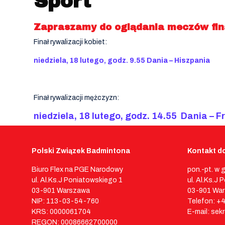
Sport
Zapraszamy do oglądania meczów fina
Finał rywalizacji kobiet:
niedziela, 18 lutego, godz. 9.55 Dania – Hiszpania
Finał rywalizacji mężczyzn:
niedziela, 18 lutego, godz. 14.55 Dania – F
Polski Związek Badmintona
Kontakt do
Biuro Flex na PGE Narodowy
pon.-pt. w 
ul. Al.Ks.J Poniatowskiego 1
ul. Al.Ks.J
03-901 Warszawa
03-901 Wa
NIP: 113-03-54-760
Telefon: +
KRS: 0000061704
E-mail: sek
REGON: 00086662700000