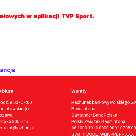
łowych w aplikacji TVP Sport.
rancja
 biura
Wpłaty
godz. 9:00-17:00
Rachunek bankowy Polskiego Z
 Poniatowskiego
Badmintona:
rszawa
Santander Bank Polska
48 575 905 675
Polski Związek Badmintona
retariat@pzbad.pl
46 1090 1014 0000 0001 0795 0
SWIFT CODE: WBK PPL PP XXX