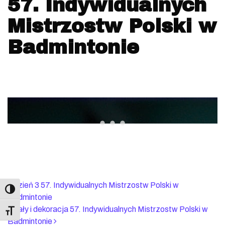
57. Indywidualnych
Mistrzostw Polski w
Badmintonie
Nawigacja po artyk
Dzień 3 57. Indywidualnych Mistrzostw Polski w
Badmintonie
Finały i dekoracja 57. Indywidualnych Mistrzostw Polski w
Toggle Font size
Badmintonie