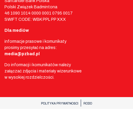
Santander Bank Polska
Polski Związek Badmintona
46 1090 1014 0000 0001 0795 0017
SWIFT CODE: WBK PPL PP XXX
Dla mediów
informacje prasowe i komunikaty
prosimy przesyłać na adres:
media@pzbad.pl
Do informacji i komunikatów należy
załączać zdjęcia i materiały wizerunkowe
w wysokiej rozdzielczości.
POLITYKA PRYWATNOŚCI
RODO