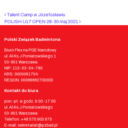
Nawigacja po artyk
Talent Camp w Józefosławiu
POLISH U17 OPEN 28-30 maj 2021
Polski Związek Badmintona
Biuro Flex na PGE Narodowy
ul. Al.Ks.J Poniatowskiego 1
03-901 Warszawa
NIP: 113-03-54-760
KRS: 0000061704
REGON: 00086662700000
Kontakt do biura
pon.-pt. w godz. 9:00-17:00
ul. Al.Ks.J Poniatowskiego
03-901 Warszawa
Telefon: +48 575 905 675
E-mail: sekretariat@pzbad.pl