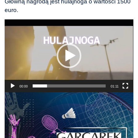
Główną nagrodą jest hulajnoga o wartości 1500
euro.
Odtwarzacz
video
00:00
01:11