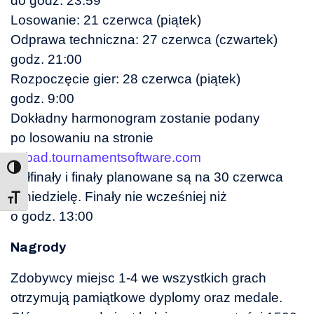
do godz. 23:59
Losowanie: 21 czerwca (piątek)
Odprawa techniczna: 27 czerwca (czwartek)
godz. 21:00
Rozpoczęcie gier: 28 czerwca (piątek)
godz. 9:00
Dokładny harmonogram zostanie podany
po losowaniu na stronie
pzbad.tournamentsoftware.com
Półfinały i finały planowane są na 30 czerwca
w niedzielę. Finały nie wcześniej niż
Toggle Font size
o godz. 13:00
Nagrody
Zdobywcy miejsc 1-4 we wszystkich grach
otrzymują pamiątkowe dyplomy oraz medale.