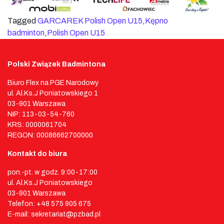
Tagged
GARCAREK Polish Open U15
,
Kępno
badminton
,
Polish Open U15
Polski Związek Badmintona
Biuro Flex na PGE Narodowy
ul. Al.Ks.J Poniatowskiego 1
03-901 Warszawa
NIP: 113-03-54-760
KRS: 0000061704
REGON: 00086662700000
Kontakt do biura
pon.-pt. w godz. 9:00-17:00
ul. Al.Ks.J Poniatowskiego
03-901 Warszawa
Telefon: +48 575 905 675
E-mail: sekretariat@pzbad.pl