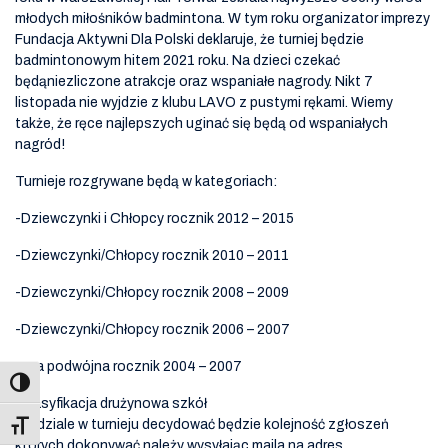
młodych miłośników badmintona. W tym roku organizator imprezy
Fundacja Aktywni Dla Polski deklaruje, że turniej będzie
badmintonowym hitem 2021 roku. Na dzieci czekać
będąniezliczone atrakcje oraz wspaniałe nagrody. Nikt 7
listopada nie wyjdzie z klubu LAVO z pustymi rękami. Wiemy
także, że ręce najlepszych uginać się będą od wspaniałych
nagród!
Turnieje rozgrywane będą w kategoriach:
-Dziewczynki i Chłopcy rocznik 2012 – 2015
-Dziewczynki/Chłopcy rocznik 2010 – 2011
-Dziewczynki/Chłopcy rocznik 2008 – 2009
-Dziewczynki/Chłopcy rocznik 2006 – 2007
-Gra podwójna rocznik 2004 – 2007
-Klasyfikacja drużynowa szkół
O udziale w turnieju decydować będzie kolejność zgłoszeń
Toggle Font size
których dokonywać należy wysyłając maila na adres