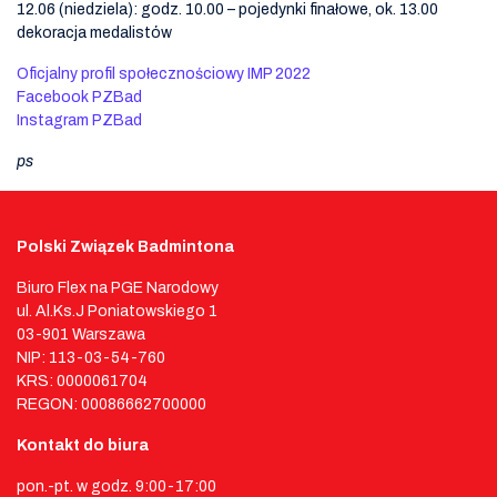
12.06 (niedziela): godz. 10.00 – pojedynki finałowe, ok. 13.00
dekoracja medalistów
Oficjalny profil społecznościowy IMP 2022
Facebook PZBad
Instagram PZBad
ps
Polski Związek Badmintona
Biuro Flex na PGE Narodowy
ul. Al.Ks.J Poniatowskiego 1
03-901 Warszawa
NIP: 113-03-54-760
KRS: 0000061704
REGON: 00086662700000
Kontakt do biura
pon.-pt. w godz. 9:00-17:00