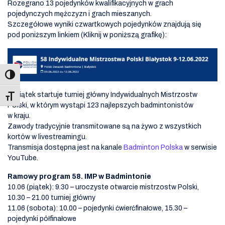
Rozegrano 13 pojedynków kwalifikacyjnych w grach
pojedynczych mężczyzn i grach mieszanych.
Szczegółowe wyniki czwartkowych pojedynków znajdują się
pod poniższym linkiem (Kliknij w poniższą grafikę):
W piątek startuje turniej główny Indywidualnych Mistrzostw
Toggle Font size
Polski, w którym wystąpi 123 najlepszych badmintonistów
w kraju.
Zawody tradycyjnie transmitowane są na żywo z wszystkich
kortów w livestreamingu.
Transmisja dostępna jest na kanale
Badminton Polska
w serwisie
YouTube.
Ramowy program 58. IMP w Badmintonie
10.06 (piątek): 9.30 – uroczyste otwarcie mistrzostw Polski,
10.30 – 21.00 turniej główny
11.06 (sobota): 10.00 – pojedynki ćwierćfinałowe, 15.30 –
pojedynki półfinałowe