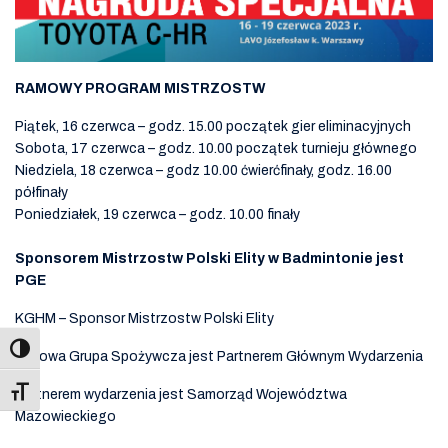
RAMOWY PROGRAM MISTRZOSTW
Piątek, 16 czerwca – godz. 15.00 początek gier eliminacyjnych
Sobota, 17 czerwca – godz. 10.00 początek turnieju głównego
Niedziela, 18 czerwca – godz 10.00 ćwierćfinały, godz. 16.00
półfinały
Poniedziałek, 19 czerwca – godz. 10.00 finały
Sponsorem Mistrzostw Polski Elity w Badmintonie jest
PGE
KGHM – Sponsor Mistrzostw Polski Elity
Krajowa Grupa Spożywcza jest Partnerem Głównym Wydarzenia
Toggle Font size
Partnerem wydarzenia jest Samorząd Województwa
Mazowieckiego