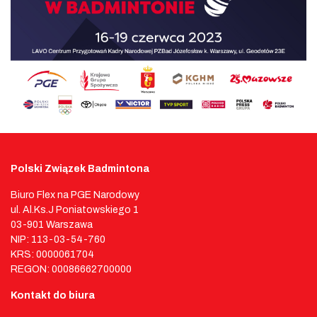
Polski Związek Badmintona
Biuro Flex na PGE Narodowy
ul. Al.Ks.J Poniatowskiego 1
03-901 Warszawa
NIP: 113-03-54-760
KRS: 0000061704
REGON: 00086662700000
Kontakt do biura