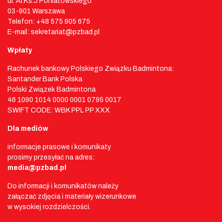
ul. Al.Ks.J Poniatowskiego
03-901 Warszawa
Telefon: +48 575 905 675
E-mail: sekretariat@pzbad.pl
Wpłaty
Rachunek bankowy Polskiego Związku Badmintona:
Santander Bank Polska
Polski Związek Badmintona
46 1090 1014 0000 0001 0795 0017
SWIFT CODE: WBK PPL PP XXX
Dla mediów
informacje prasowe i komunikaty
prosimy przesyłać na adres:
media@pzbad.pl
Do informacji i komunikatów należy
załączać zdjęcia i materiały wizerunkowe
w wysokiej rozdzielczości.