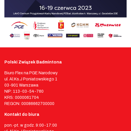
Polski Związek Badmintona
Biuro Flex na PGE Narodowy
ul. Al.Ks.J Poniatowskiego 1
03-901 Warszawa
NIP: 113-03-54-760
KRS: 0000061704
REGON: 00086662700000
Kontakt do biura
pon.-pt. w godz. 9:00-17:00