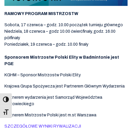
RAMOWY PROGRAM MISTRZOSTW
Sobota, 17 czerwca – godz. 10.00 początek turnieju głównego
Niedziela, 18 czerwca – godz 10.00 ćwierćfinały, godz. 16.00
półfinały
Poniedziałek, 19 czerwca – godz. 10.00 finały
Sponsorem Mistrzostw Polski Elity w Badmintonie jest
PGE
KGHM – Sponsor Mistrzostw Polski Elity
Krajowa Grupa Spożywcza jest Partnerem Głównym Wydarzenia
Partnerem wydarzenia jest Samorząd Województwa
Mazowieckiego
Toggle Font size
Partnerem Mistrzostw Polski jest m.st Warszawa
SZCZEGÓŁOWE WYNIKI RYWALIZACJI