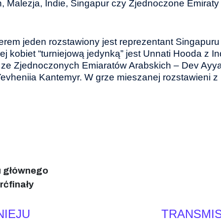
 Malezja, Indie, Singapur czy Zjednoczone Emiraty 
erem jeden rozstawiony jest reprezentant Singapuru
j kobiet “turniejową jedynką” jest Unnati Hooda z I
et ze Zjednoczonych Emiaratów Arabskich – Dev Ayy
Yevheniia Kantemyr. W grze mieszanej rozstawieni z 
ju głównego
rćfinały
NIEJU
TRANSMIS