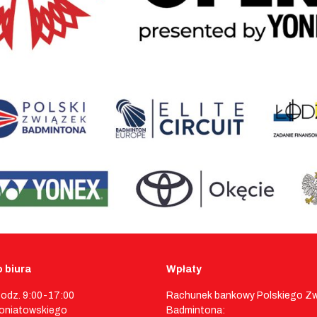
 biura
Wpłaty
godz. 9:00-17:00
Rachunek bankowy Polskiego Z
 Poniatowskiego
Badmintona: