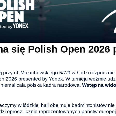
na się Polish Open 2026
ej przy ul. Małachowskiego 5/7/9 w Łodzi rozpocznie 
en 2026 presented by Yonex. W turnieju weźmie ud
ż niemal cała polska kadra narodowa.
Wstęp na wido
zymy w łódzkiej hali obejmuje badmintonistów nie tyl
dzi oprócz licznie reprezentowanych państw europe