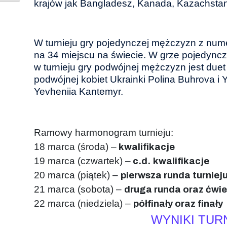
krajów jak Bangladesz, Kanada, Kazachstan,
W turnieju gry pojedynczej mężczyzn z num
na 34 miejscu na świecie. W grze pojedyncze
w turnieju gry podwójnej mężczyzn jest du
podwójnej kobiet Ukrainki Polina Buhrova i 
Yevheniia Kantemyr.
Ramowy harmonogram turnieju:
18 marca (środa) –
kwalifikacje
19 marca (czwartek) –
c.d.
kwalifikacje
20 marca (piątek) –
pierwsza runda turnie
21 marca (sobota) –
druga runda oraz ćwie
22 marca (niedziela) –
półfinały oraz finały
WYNIKI TUR