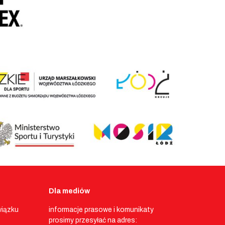
Dla mediów
wiązku
informacje prasowe i komunikaty
prosimy przesyłać na adres: