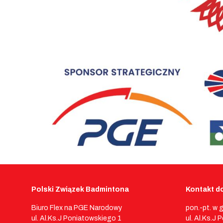
Polski Związek Badmintona
Kontakt do
Biuro Flex na PGE Narodowy
pon.-pt. w 
ul. Al.Ks.J Poniatowskiego 1
ul. Al.Ks.J