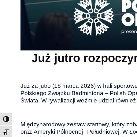
Już jutro rozpoczy
Już za jutro (18 marca 2026) w hali sportow
Polskiego Związku Badmintona – Polish Op
Świata. W rywalizacji weźmie udział równie
Międzynarodowy zestaw startowy, który zobac
oraz Ameryki Północnej i Południowej. W Ło
Toggle Font size