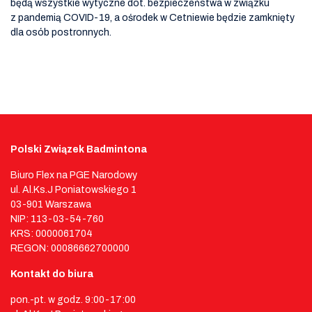
będą wszystkie wytyczne dot. bezpieczeństwa w związku
z pandemią COVID-19, a ośrodek w Cetniewie będzie zamknięty
dla osób postronnych.
Polski Związek Badmintona
Biuro Flex na PGE Narodowy
ul. Al.Ks.J Poniatowskiego 1
03-901 Warszawa
NIP: 113-03-54-760
KRS: 0000061704
REGON: 00086662700000
Kontakt do biura
pon.-pt. w godz. 9:00-17:00