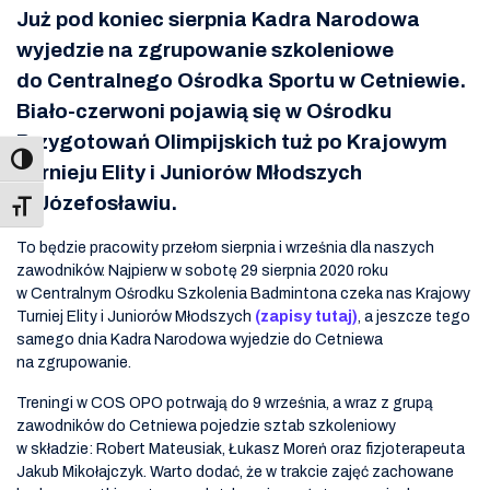
Już pod koniec sierpnia Kadra Narodowa
wyjedzie na zgrupowanie szkoleniowe
do Centralnego Ośrodka Sportu w Cetniewie.
Biało-czerwoni pojawią się w Ośrodku
Przygotowań Olimpijskich tuż po Krajowym
Turnieju Elity i Juniorów Młodszych
w Józefosławiu.
Toggle Font size
To będzie pracowity przełom sierpnia i września dla naszych
zawodników. Najpierw w sobotę 29 sierpnia 2020 roku
w Centralnym Ośrodku Szkolenia Badmintona czeka nas Krajowy
Turniej Elity i Juniorów Młodszych
(zapisy tutaj)
, a jeszcze tego
samego dnia Kadra Narodowa wyjedzie do Cetniewa
na zgrupowanie.
Treningi w COS OPO potrwają do 9 września, a wraz z grupą
zawodników do Cetniewa pojedzie sztab szkoleniowy
w składzie: Robert Mateusiak, Łukasz Moreń oraz fizjoterapeuta
Jakub Mikołajczyk. Warto dodać, że w trakcie zajęć zachowane