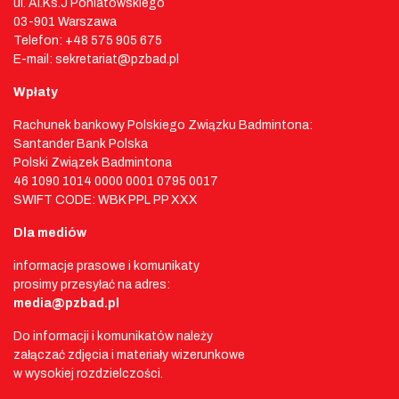
ul. Al.Ks.J Poniatowskiego
03-901 Warszawa
Telefon: +48 575 905 675
E-mail: sekretariat@pzbad.pl
Wpłaty
Rachunek bankowy Polskiego Związku Badmintona:
Santander Bank Polska
Polski Związek Badmintona
46 1090 1014 0000 0001 0795 0017
SWIFT CODE: WBK PPL PP XXX
Dla mediów
informacje prasowe i komunikaty
prosimy przesyłać na adres:
media@pzbad.pl
Do informacji i komunikatów należy
załączać zdjęcia i materiały wizerunkowe
w wysokiej rozdzielczości.