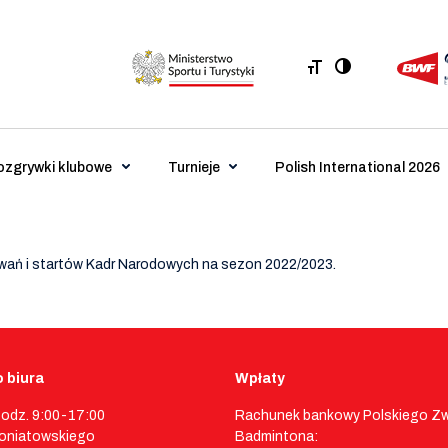
ozgrywki klubowe
Turnieje
Polish International 2026
wań i startów Kadr Narodowych na sezon 2022/2023.
 biura
Wpłaty
godz. 9:00-17:00
Rachunek bankowy Polskiego Z
 Poniatowskiego
Badmintona: