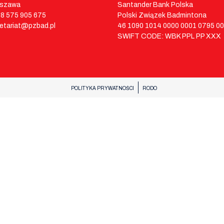
rszawa
Santander Bank Polska
48 575 905 675
Polski Związek Badmintona
retariat@pzbad.pl
46 1090 1014 0000 0001 0795 0
SWIFT CODE: WBK PPL PP XXX
POLITYKA PRYWATNOŚCI
RODO