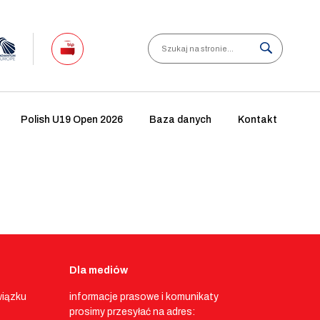
Search
Polish U19 Open 2026
Baza danych
Kontakt
Dla mediów
wiązku
informacje prasowe i komunikaty
prosimy przesyłać na adres: