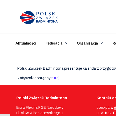
Main Navigation
Aktualności
Federacja
Organizacja
R
Polski Związek Badmintona prezentuje kalendarz przygoto
Załącznik dostępny
tutaj.
Polski Związek Badmintona
Kontakt do
Biuro Flex na PGE Narodowy
pon.-pt. w 
ul. Al.Ks.J Poniatowskiego 1
ul. Al.Ks.J