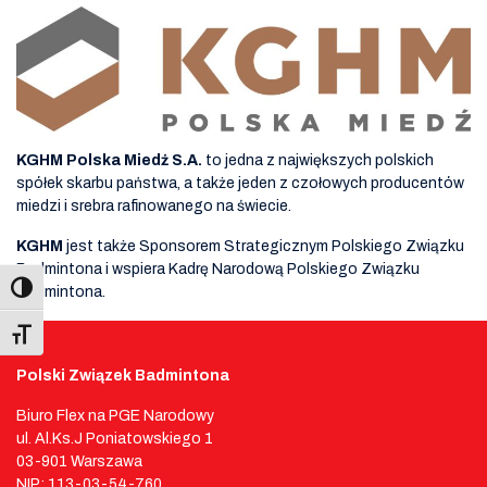
KGHM Polska Miedź
S.A.
to jedna z największych polskich
spółek skarbu państwa, a także jeden z czołowych producentów
miedzi i srebra rafinowanego na świecie.
KGHM
jest także Sponsorem Strategicznym Polskiego Związku
Badmintona i wspiera Kadrę Narodową Polskiego Związku
Badmintona.
Toggle Font size
Polski Związek Badmintona
Biuro Flex na PGE Narodowy
ul. Al.Ks.J Poniatowskiego 1
03-901 Warszawa
NIP: 113-03-54-760