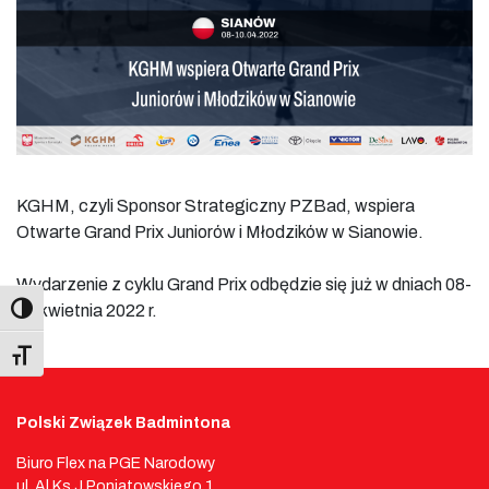
KGHM, czyli Sponsor Strategiczny PZBad, wspiera
Otwarte Grand Prix Juniorów i Młodzików w Sianowie.
Wydarzenie z cyklu Grand Prix odbędzie się już w dniach 08-
10 kwietnia 2022 r.
Toggle Font size
Polski Związek Badmintona
Biuro Flex na PGE Narodowy
ul. Al.Ks.J Poniatowskiego 1