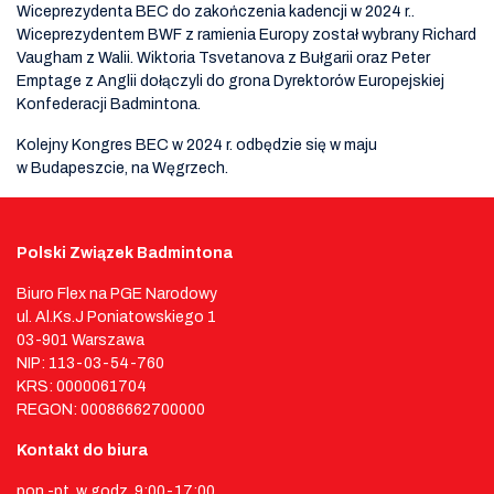
Wiceprezydenta BEC do zakończenia kadencji w 2024 r..
Wiceprezydentem BWF z ramienia Europy został wybrany Richard
Vaugham z Walii. Wiktoria Tsvetanova z Bułgarii oraz Peter
Emptage z Anglii dołączyli do grona Dyrektorów Europejskiej
Konfederacji Badmintona.
Kolejny Kongres BEC w 2024 r. odbędzie się w maju
w Budapeszcie, na Węgrzech.
Polski Związek Badmintona
Biuro Flex na PGE Narodowy
ul. Al.Ks.J Poniatowskiego 1
03-901 Warszawa
NIP: 113-03-54-760
KRS: 0000061704
REGON: 00086662700000
Kontakt do biura
pon.-pt. w godz. 9:00-17:00