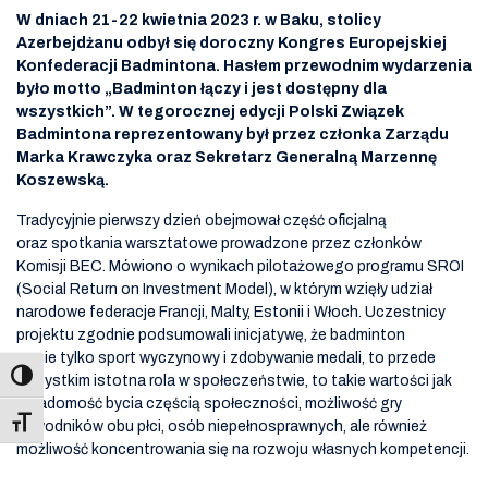
W dniach 21-22 kwietnia 2023 r. w Baku, stolicy
Azerbejdżanu odbył się doroczny Kongres Europejskiej
Konfederacji Badmintona. Hasłem przewodnim wydarzenia
było motto „Badminton łączy i jest dostępny dla
wszystkich”. W tegorocznej edycji Polski Związek
Badmintona reprezentowany był przez członka Zarządu
Marka Krawczyka oraz Sekretarz Generalną Marzennę
Koszewską.
Tradycyjnie pierwszy dzień obejmował część oficjalną
oraz spotkania warsztatowe prowadzone przez członków
Komisji BEC. Mówiono o wynikach pilotażowego programu SROI
(Social Return on Investment Model), w którym wzięły udział
narodowe federacje Francji, Malty, Estonii i Włoch. Uczestnicy
projektu zgodnie podsumowali inicjatywę, że badminton
to nie tylko sport wyczynowy i zdobywanie medali, to przede
wszystkim istotna rola w społeczeństwie, to takie wartości jak
świadomość bycia częścią społeczności, możliwość gry
Toggle Font size
zawodników obu płci, osób niepełnosprawnych, ale również
możliwość koncentrowania się na rozwoju własnych kompetencji.