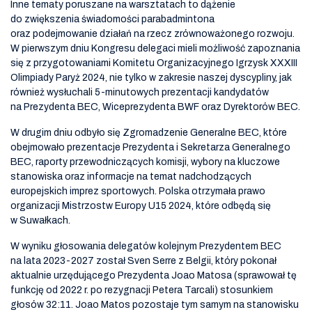
Inne tematy poruszane na warsztatach to dążenie
do zwiększenia świadomości parabadmintona
oraz podejmowanie działań na rzecz zrównoważonego rozwoju.
W pierwszym dniu Kongresu delegaci mieli możliwość zapoznania
się z przygotowaniami Komitetu Organizacyjnego Igrzysk XXXIII
Olimpiady Paryż 2024, nie tylko w zakresie naszej dyscypliny, jak
również wysłuchali 5-minutowych prezentacji kandydatów
na Prezydenta BEC, Wiceprezydenta BWF oraz Dyrektorów BEC.
W drugim dniu odbyło się Zgromadzenie Generalne BEC, które
obejmowało prezentacje Prezydenta i Sekretarza Generalnego
BEC, raporty przewodniczących komisji, wybory na kluczowe
stanowiska oraz informacje na temat nadchodzących
europejskich imprez sportowych. Polska otrzymała prawo
organizacji Mistrzostw Europy U15 2024, które odbędą się
w Suwałkach.
W wyniku głosowania delegatów kolejnym Prezydentem BEC
na lata 2023-2027 został Sven Serre z Belgii, który pokonał
aktualnie urzędującego Prezydenta Joao Matosa (sprawował tę
funkcję od 2022 r. po rezygnacji Petera Tarcali) stosunkiem
głosów 32:11. Joao Matos pozostaje tym samym na stanowisku