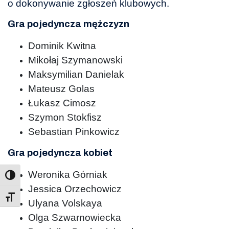
o dokonywanie zgłoszeń klubowych.
Gra pojedyncza mężczyzn
Dominik Kwitna
Mikołaj Szymanowski
Maksymilian Danielak
Mateusz Golas
Łukasz Cimosz
Szymon Stokfisz
Sebastian Pinkowicz
Gra pojedyncza kobiet
Weronika Górniak
Jessica Orzechowicz
Toggle Font size
Ulyana Volskaya
Olga Szwarnowiecka