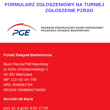
FORMULARZ ZGŁOSZENIOWY NA TURNIEJ
ZGŁOSZENIE PZBAD
Polski Związek Badmintona
Biuro Flex na PGE Narodowy
ul. Al.Ks.J Poniatowskiego 1
03-901 Warszawa
NIP: 113-03-54-760
KRS: 0000061704
REGON: 00086662700000
Kontakt do biura
pon.-pt. w godz. 9:00-17:00