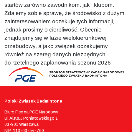
startów zarówno zawodnikom, jak i klubom.
Zdajemy sobie sprawę, że środowisko z dużym
zainteresowaniem oczekuje tych informacji,
jednak prosimy o cierpliwość. Obecnie
znajdujemy się w fazie wielokierunkowej
przebudowy, a jako związek oczekujemy
również na szereg danych niezbędnych
do rzetelnego zaplanowania sezonu 2026
Polski Związek Badmintona
Biuro Flex na PGE Narodowy
ul. Al.Ks.J Poniatowskiego 1
03-901 Warszawa
NIP: 113-03-54-760