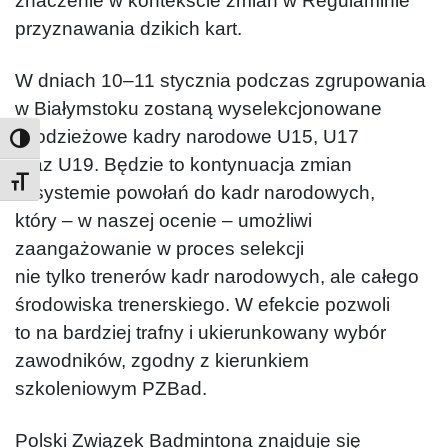
znaczenie w kontekście zmian w Regulaminie
przyznawania dzikich kart.
W dniach 10–11 stycznia podczas zgrupowania
w Białymstoku zostaną wyselekcjonowane
młodzieżowe kadry narodowe U15, U17
oraz U19. Będzie to kontynuacja zmian
Toggle Font size
w systemie powołań do kadr narodowych,
który – w naszej ocenie – umożliwi
zaangażowanie w proces selekcji
nie tylko trenerów kadr narodowych, ale całego
środowiska trenerskiego. W efekcie pozwoli
to na bardziej trafny i ukierunkowany wybór
zawodników, zgodny z kierunkiem
szkoleniowym PZBad.
Polski Związek Badmintona znajduje się