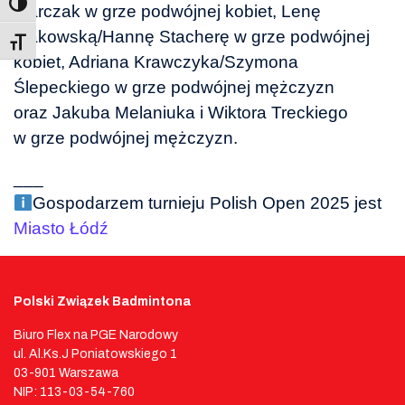
Marczak w grze podwójnej kobiet, Lenę
Makowską/Hannę Stacherę w grze podwójnej
Toggle Font size
kobiet, Adriana Krawczyka/Szymona
Ślepeckiego w grze podwójnej mężczyzn
oraz Jakuba Melaniuka i Wiktora Treckiego
w grze podwójnej mężczyzn.
___
Gospodarzem turnieju Polish Open 2025 jest
Miasto Łódź
Polski Związek Badmintona
Biuro Flex na PGE Narodowy
ul. Al.Ks.J Poniatowskiego 1
03-901 Warszawa
NIP: 113-03-54-760