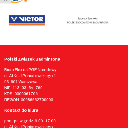
Polski Związek Badmintona
Biuro Flex na PGE Narodowy
ul. Al.Ks.J Poniatowskiego 1
03-901 Warszawa
NIP: 113-03-54-760
KRS: 0000061704
REGON: 00086662700000
Kontakt do biura
pon.-pt. w godz. 9:00-17:00
ul. Al.Ks.J Poniatowskiego