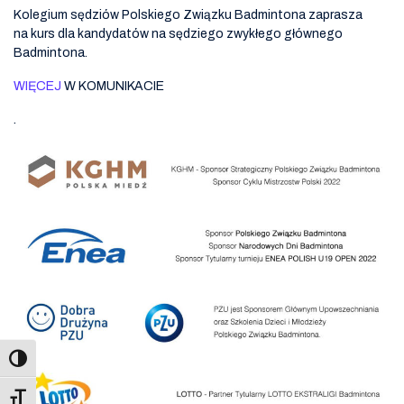
Kolegium sędziów Polskiego Związku Badmintona zaprasza
na kurs dla kandydatów na sędziego zwykłego głównego
Badmintona.
WIĘCEJ
W KOMUNIKACIE
.
Toggle Font size