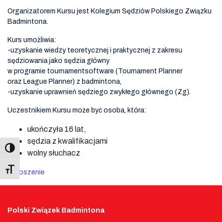
Organizatorem Kursu jest Kolegium Sędziów Polskiego Związku
Badmintona.
Kurs umożliwia:
-uzyskanie wiedzy teoretycznej i praktycznej z zakresu
sędziowania jako sędzia główny
w programie tournamentsoftware (Tournament Planner
oraz League Planner) z badmintona,
-uzyskanie uprawnień sędziego zwykłego głównego (Zg).
Uczestnikiem Kursu może być osoba, która:
ukończyła 16 lat,
sędzia z kwalifikacjami
wolny słuchacz
Toggle Font size
Ogłoszenie
Polski Związek Badmintona