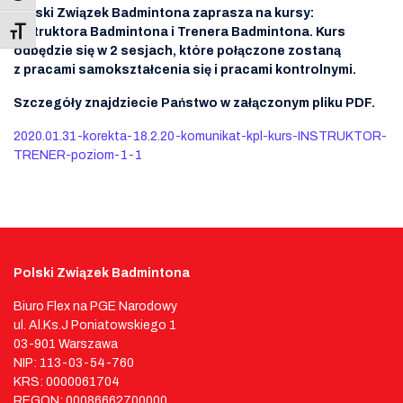
Polski Związek Badmintona zaprasza na kursy:
Instruktora Badmintona i Trenera Badmintona. Kurs
Toggle Font size
odbędzie się w 2 sesjach, które połączone zostaną
z pracami samokształcenia się i pracami kontrolnymi.
Szczegóły znajdziecie Państwo w załączonym pliku PDF.
2020.01.31-korekta-18.2.20-komunikat-kpl-kurs-INSTRUKTOR-
TRENER-poziom-1-1
Polski Związek Badmintona
Biuro Flex na PGE Narodowy
ul. Al.Ks.J Poniatowskiego 1
03-901 Warszawa
NIP: 113-03-54-760
KRS: 0000061704
REGON: 00086662700000