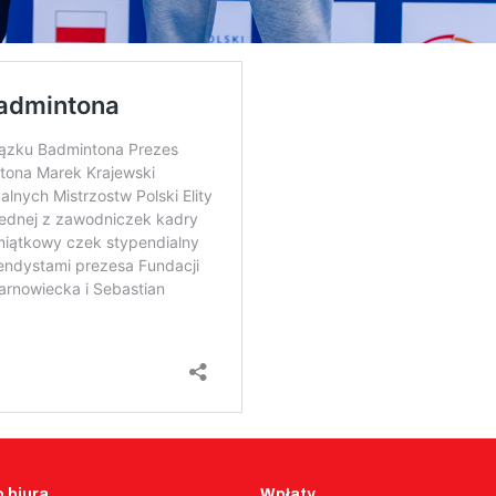
 biura
Wpłaty