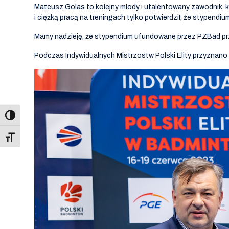
Mateusz Golas to kolejny młody i utalentowany zawodnik,
i ciężką pracą na treningach tylko potwierdził, że stypendi
Mamy nadzieję, że stypendium ufundowane przez PZBad pr
Podczas Indywidualnych Mistrzostw Polski Elity przyznano r
Toggle Font size