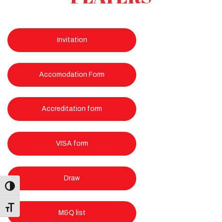
Invitation
Accomodation Form
Accreditation form
VISA form
Draw
Toggle Font size
M&Q list