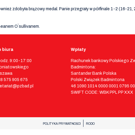
wnież zdobyła brązowy medal. Panie przegrały w półfinale 1-2 (16-21
Seanem O`sullivanem.
 biura
Wpłaty
godz. 9:00-17:00
Rachunek bankowy Polskiego Z
 Poniatowskiego
Badmintona:
rszawa
Santander Bank Polska
48 575 905 675
Polski Związek Badmintona
retariat@pzbad.pl
46 1090 1014 0000 0001 0795 0
SWIFT CODE: WBK PPL PP XXX
POLITYKA PRYWATNOŚCI
RODO