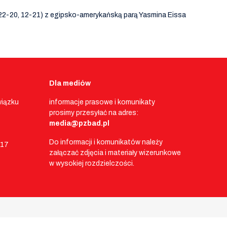
, 22-20, 12-21) z egipsko-amerykańską parą Yasmina Eissa
Dla mediów
wiązku
informacje prasowe i komunikaty
prosimy przesyłać na adres:
media@pzbad.pl
Do informacji i komunikatów należy
017
załączać zdjęcia i materiały wizerunkowe
w wysokiej rozdzielczości.