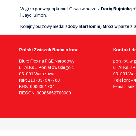
W grze podwójnej kobiet Oliwia w parze z
Darią Bujnicką
ró
i Jayci Simon.
Kolejny brązowy medal zdobył
Bartłomiej Mróz
w parze z 
Polski Związek Badmintona
Kontakt do
Biuro Flex na PGE Narodowy
pon.-pt. w 
ul. Al.Ks.J Poniatowskiego 1
ul. Al.Ks.J
03-901 Warszawa
03-901 Wa
NIP: 113-03-54-760
Telefon: +
KRS: 0000061704
E-mail: sek
REGON: 00086662700000