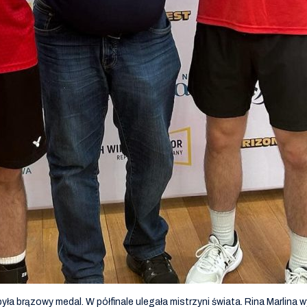
a brązowy medal. W półfinale ulegała mistrzyni świata. Rina Marlina w