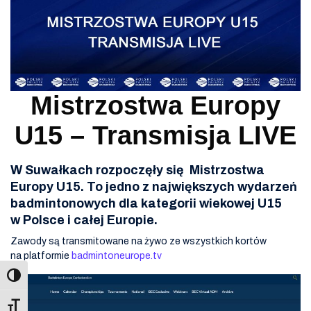
Mistrzostwa Europy
U15 – Transmisja LIVE
W Suwałkach rozpoczęły się Mistrzostwa
Europy U15. To jedno z największych wydarzeń
badmintonowych dla kategorii wiekowej U15
w Polsce i całej Europie.
Zawody są transmitowane na żywo ze wszystkich kortów
na platformie
badmintoneurope.tv
Toggle Font size