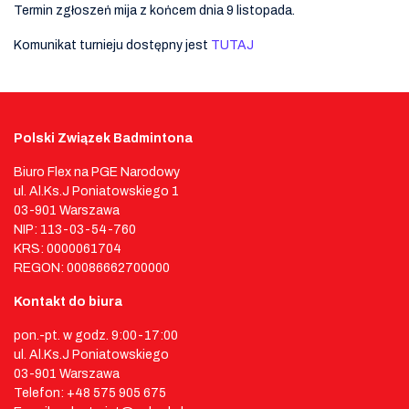
Termin zgłoszeń mija z końcem dnia 9 listopada.
Komunikat turnieju dostępny jest
TUTAJ
Polski Związek Badmintona
Biuro Flex na PGE Narodowy
ul. Al.Ks.J Poniatowskiego 1
03-901 Warszawa
NIP: 113-03-54-760
KRS: 0000061704
REGON: 00086662700000
Kontakt do biura
pon.-pt. w godz. 9:00-17:00
ul. Al.Ks.J Poniatowskiego
03-901 Warszawa
Telefon: +48 575 905 675