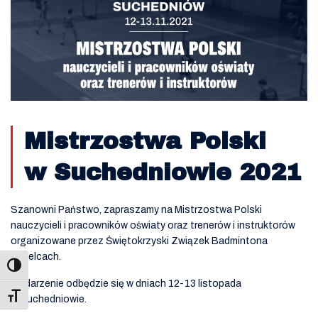
Mistrzostwa Polski
w Suchedniowie 2021
Szanowni Państwo, zapraszamy na Mistrzostwa Polski
nauczycieli i pracowników oświaty oraz trenerów i instruktorów
organizowane przez Świętokrzyski Związek Badmintona
w Kielcach.
Wydarzenie odbędzie się w dniach 12-13 listopada
Toggle Font size
w Suchedniowie.