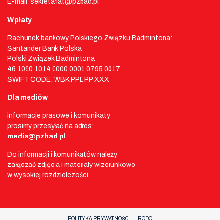
E-mail: sekretariat@pzbad.pl
Wpłaty
Rachunek bankowy Polskiego Związku Badmintona:
Santander Bank Polska
Polski Związek Badmintona
46 1090 1014 0000 0001 0795 0017
SWIFT CODE: WBK PPL PP XXX
Dla mediów
informacje prasowe i komunikaty
prosimy przesyłać na adres:
media@pzbad.pl
Do informacji i komunikatów należy
załączać zdjęcia i materiały wizerunkowe
w wysokiej rozdzielczości.
POLITYKA PRYWATNOŚCI
RODO