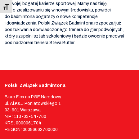
w swojej bogatej karierze sportowej. Mamy nadzieję,
Toggle Font size
że po zrealizowaniu się w nowym środowisku, powróci
do badmintona bogatszy o nowe kompetencje
i doświadczenia. Polski Związek Badmintona rozpoczął już
poszukiwania doświadczonego trenera do gier podwójnych ,
który uzupełni sztab szkoleniowy i będzie owocnie pracował
pod nadzorem trenera Steva Butler
Polski Związek Badmintona
Biuro Flex na PGE Narodowy
ul. Al.Ks.J Poniatowskiego 1
03-901 Warszawa
NIP: 113-03-54-760
KRS: 0000061704
REGON: 00086662700000