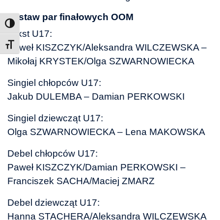
Zestaw par finałowych OOM
Mikst U17:
Toggle Font size
Paweł KISZCZYK/Aleksandra WILCZEWSKA –
Mikołaj KRYSTEK/Olga SZWARNOWIECKA
Singiel chłopców U17:
Jakub DULEMBA – Damian PERKOWSKI
Singiel dziewcząt U17:
Olga SZWARNOWIECKA – Lena MAKOWSKA
Debel chłopców U17:
Paweł KISZCZYK/Damian PERKOWSKI –
Franciszek SACHA/Maciej ZMARZ
Debel dziewcząt U17:
Hanna STACHERA/Aleksandra WILCZEWSKA