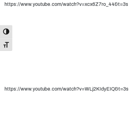
https://www.youtube.com/watch?v=xcx6Z7ro_44&t=3s
Toggle Font size
https://www.youtube.com/watch?v=WLj2KIdyEIQ&t=3s