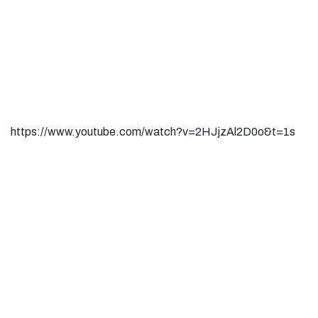
https://www.youtube.com/watch?v=2HJjzAl2D0o&t=1s