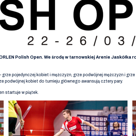
 ORLEN Polish Open. We środę w tarnowskiej Arenie Jaskółka 
– grze pojedynczej kobiet i mężczyzn, grze podwójnej mężczyzn i grz
e podwójnej kobiet do turnieju głównego awansują cztery pary.
n startuje w piątek.