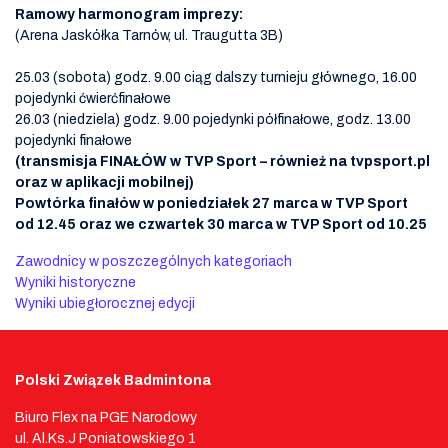
Ramowy harmonogram imprezy:
(Arena Jaskółka Tarnów, ul. Traugutta 3B)
25.03 (sobota) godz. 9.00 ciąg dalszy turnieju głównego, 16.00
pojedynki ćwierćfinałowe
26.03 (niedziela) godz. 9.00 pojedynki półfinałowe, godz. 13.00
pojedynki finałowe
(transmisja FINAŁÓW w TVP Sport – również na tvpsport.pl
oraz w aplikacji mobilnej)
Powtórka finałów w poniedziałek 27 marca w TVP Sport
od 12.45 oraz we czwartek 30 marca w TVP Sport od 10.25
Zawodnicy w poszczególnych kategoriach
Wyniki historyczne
Wyniki ubiegłorocznej edycji
Polski Związek Badmintona
Biuro Flex na PGE Narodowy
ul. Al.Ks.J Poniatowskiego 1