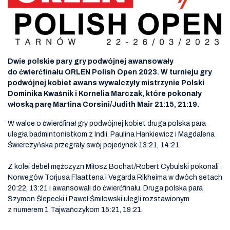
Dwie polskie pary gry podwójnej awansowały
do ćwierćfinału ORLEN Polish Open 2023. W turnieju gry
podwójnej kobiet awans wywalczyły mistrzynie Polski
Dominika Kwaśnik i Kornelia Marczak, które pokonały
włoską parę Martina Corsini/Judith Mair 21:15, 21:19.
W walce o ćwierćfinał gry podwójnej kobiet druga polska para
uległa badmintonistkom z Indii. Paulina Hankiewicz i Magdalena
Świerczyńska przegrały swój pojedynek 13:21, 14:21.
Z kolei debel mężczyzn Miłosz Bochat/Robert Cybulski pokonali
Norwegów Torjusa Flaattena i Vegarda Rikheima w dwóch setach
20:22, 13:21 i awansowali do ćwierćfinału. Druga polska para
Szymon Ślepecki i Paweł Śmiłowski ulegli rozstawionym
z numerem 1 Tajwańczykom 15:21, 19:21.