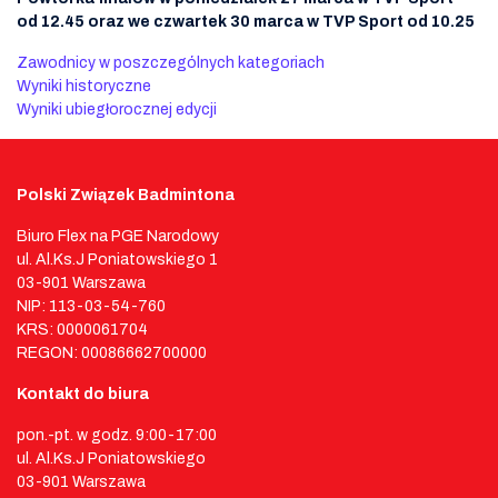
od 12.45 oraz we czwartek 30 marca w TVP Sport od 10.25
Zawodnicy w poszczególnych kategoriach
Wyniki historyczne
Wyniki ubiegłorocznej edycji
Polski Związek Badmintona
Biuro Flex na PGE Narodowy
ul. Al.Ks.J Poniatowskiego 1
03-901 Warszawa
NIP: 113-03-54-760
KRS: 0000061704
REGON: 00086662700000
Kontakt do biura
pon.-pt. w godz. 9:00-17:00
ul. Al.Ks.J Poniatowskiego
03-901 Warszawa