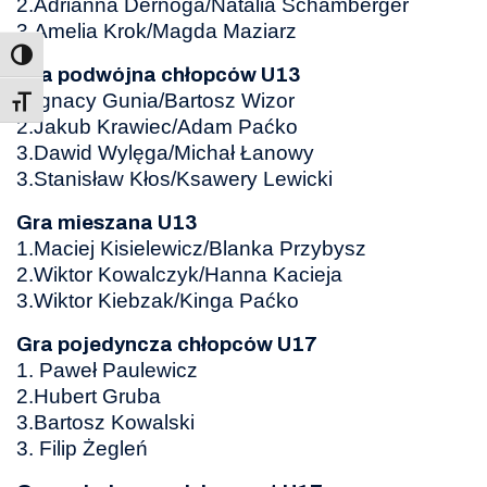
2.Adrianna Dernoga/Natalia Schamberger
3.Amelia Krok/Magda Maziarz
Gra podwójna chłopców U13
1.Ignacy Gunia/Bartosz Wizor
Toggle Font size
2.Jakub Krawiec/Adam Paćko
3.Dawid Wylęga/Michał Łanowy
3.Stanisław Kłos/Ksawery Lewicki
Gra mieszana U13
1.Maciej Kisielewicz/Blanka Przybysz
2.Wiktor Kowalczyk/Hanna Kacieja
3.Wiktor Kiebzak/Kinga Paćko
Gra pojedyncza chłopców U17
1. Paweł Paulewicz
2.Hubert Gruba
3.Bartosz Kowalski
3. Filip Żegleń