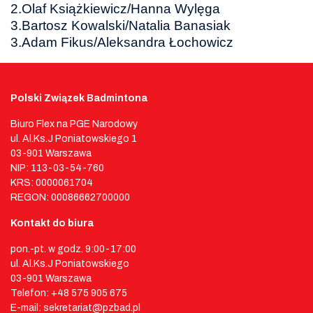
2.Olaf Książkiewicz/Hanna Wylęga
3.Bartosz Kowalski/Natalia Banasiak
3.Adam Fikus/Aleksandra Łochowicz
Polski Związek Badmintona
Biuro Flex na PGE Narodowy
ul. Al.Ks.J Poniatowskiego 1
03-901 Warszawa
NIP: 113-03-54-760
KRS: 0000061704
REGON: 00086662700000
Kontakt do biura
pon.-pt. w godz. 9:00-17:00
ul. Al.Ks.J Poniatowskiego
03-901 Warszawa
Telefon: +48 575 905 675
E-mail: sekretariat@pzbad.pl