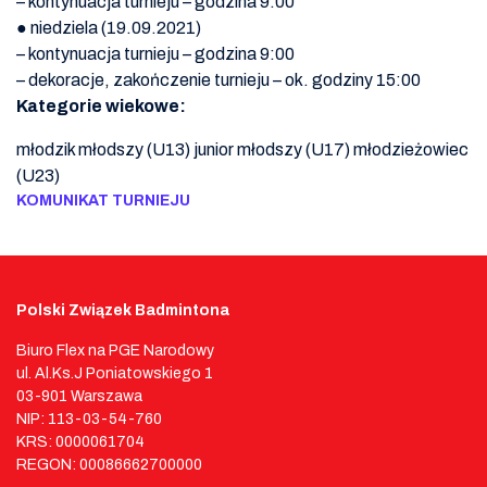
– kontynuacja turnieju – godzina 9:00
● niedziela (19.09.2021)
– kontynuacja turnieju – godzina 9:00
– dekoracje, zakończenie turnieju – ok. godziny 15:00
Kategorie wiekowe:
młodzik młodszy (U13) junior młodszy (U17) młodzieżowiec
(U23)
KOMUNIKAT TURNIEJU
Polski Związek Badmintona
Biuro Flex na PGE Narodowy
ul. Al.Ks.J Poniatowskiego 1
03-901 Warszawa
NIP: 113-03-54-760
KRS: 0000061704
REGON: 00086662700000