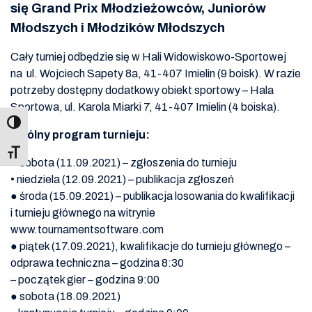
się Grand Prix Młodzieżowców, Juniorów
Młodszych i Młodzików Młodszych
Cały turniej odbędzie się w Hali Widowiskowo-Sportowej
na ul. Wojciech Sapety 8a, 41-407 Imielin (9 boisk). W razie
potrzeby dostępny dodatkowy obiekt sportowy – Hala
Sportowa, ul. Karola Miarki 7, 41-407 Imielin (4 boiska).
Ogólny program turnieju:
Toggle Font size
● sobota (11.09.2021) – zgłoszenia do turnieju
• niedziela (12.09.2021) – publikacja zgłoszeń
● środa (15.09.2021) – publikacja losowania do kwalifikacji
i turnieju głównego na witrynie
www.tournamentsoftware.com
● piątek (17.09.2021), kwalifikacje do turnieju głównego –
odprawa techniczna – godzina 8:30
– początek gier – godzina 9:00
● sobota (18.09.2021)