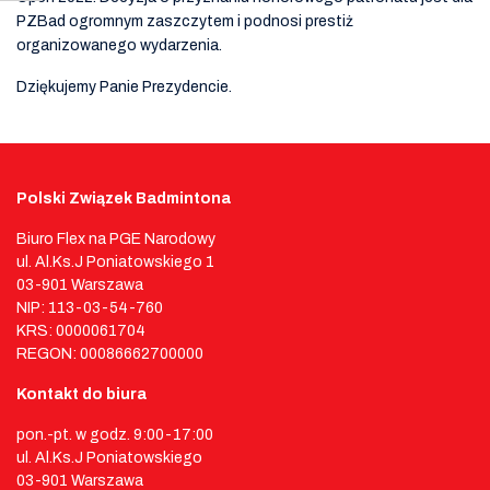
PZBad ogromnym zaszczytem i podnosi prestiż
organizowanego wydarzenia.
Dziękujemy Panie Prezydencie.
Polski Związek Badmintona
Biuro Flex na PGE Narodowy
ul. Al.Ks.J Poniatowskiego 1
03-901 Warszawa
NIP: 113-03-54-760
KRS: 0000061704
REGON: 00086662700000
Kontakt do biura
pon.-pt. w godz. 9:00-17:00
ul. Al.Ks.J Poniatowskiego
03-901 Warszawa