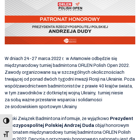
W dniach 24-27 marca 2022 r. w Arłamowie odbędzie się
międzynarodowy turniej badmintona ORLEN Polish Open 2022.
Zawody organizowane są w szczególnych okolicznościach
trwającej od ponad dwóch tygodni inwazji Rosji na Ukrainie. Poza
współzawodnictwem badmintonistów z prawie 40 krajów świata,
w tym zawodników z dotkniętej wojną Ukrainy, turniej niesie
za sobą ważne przesłanie wsparcia i solidarności
ze środowiskiem sportowym Ukrainy.
Polski Związek Badmintona informuje, że wyjątkowo
Prezydent
Rzeczypospolitej Polskiej Andrzej Duda
objął honorowym
patronatem międzynarodowy turniej badmintona ORLEN Polish
Toggle Font size
Open 2022. Decyzja o przyznaniu honorowego patronatu jest dla