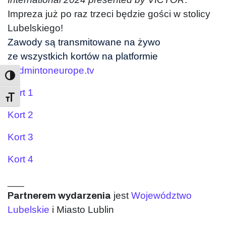
Impreza już po raz trzeci będzie gości w stolicy
Lubelskiego!
Zawody są transmitowane na żywo
ze wszystkich kortów na platformie
badmintoneurope.tv
Kort 1
Toggle Font size
Kort 2
Kort 3
Kort 4
___
jest
Województwo
Partnerem wydarzenia
Lubelskie
i Miasto Lublin