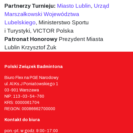
Miasto Lublin
,
Urząd
Partnerzy Turnieju:
Marszałkowski Województwa
Lubelskiego
,
Ministerstwo Sportu
i Turystyki,
VICTOR Polska
Prezydent Miasta
Patronat Honorowy
Lublin
Krzysztof Żuk
Polski Związek Badmintona
Biuro Flex na PGE Narodowy
ul. Al.Ks.J Poniatowskiego 1
03-901 Warszawa
NIP: 113-03-54-760
KRS: 0000061704
REGON: 00086662700000
Kontakt do biura
pon.-pt. w godz. 9:00-17:00