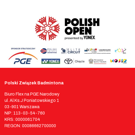
Polski Związek Badmintona
Biuro Flex na PGE Narodowy
ul. Al.Ks.J Poniatowskiego 1
03-901 Warszawa
NIP: 113-03-54-760
KRS: 0000061704
REGON: 00086662700000