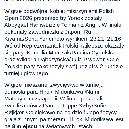
W grze podwójnej kobiet mistrzyniami Polish
Open 2026 presented by Yonex zostały
Abbygael Harris/Lizzie Tolman z Anglii. W finale
pokonały zawodniczki z Japonii Rui
Kiyama/Sona Yonemoto wynikiem 23:21, 21:16.
Wśród Reprezentantek Polski najlepsze okazały
się pary: Kornelia Marczak/Paulina Cybulska
oraz Wiktoria Dąbczyńska/Julia Piwowar. Obie
Polskie pary zakończyły swój udział w 2 rundzie
turnieju głównego.
W grze mieszanej zwycięstwo w turnieju
odniosła para Hiroki Midorikawa /Nami
Matsuyama z Japonii. W finale pokonali
kwalifikantów z Danii – Jeppe Søby/Sofie
Røjkjær. Co ciekawe na co dzień Japończycy
grają z innymi partnerami. Hiroki Midorikawa jest
na
na światowych listach
8 miejscu