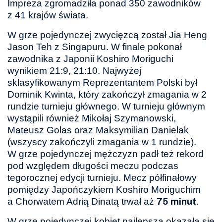
Impreza zgromadziła ponad 350 zawodników
z 41 krajów świata.
W grze pojedynczej zwycięzcą został Jia Heng
Jason Teh z Singapuru. W finale pokonał
zawodnika z Japonii Koshiro Moriguchi
wynikiem 21:9, 21:10. Najwyżej
sklasyfikowanym Reprezentantem Polski był
Dominik Kwinta, który zakończył zmagania w 2
rundzie turnieju głównego. W turnieju głównym
wystąpili również Mikołaj Szymanowski,
Mateusz Golas oraz Maksymilian Danielak
(wszyscy zakończyli zmagania w 1 rundzie).
W grze pojedynczej mężczyzn padł też rekord
pod względem długości meczu podczas
tegorocznej edycji turnieju. Mecz półfinałowy
pomiędzy Japończykiem Koshiro Moriguchim
a Chorwatem Adrią Dinatą trwał aż
.
75 minut
W grze pojedynczej kobiet najlepsza okazała się