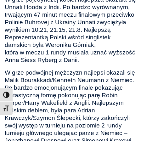
Unnati Hooda z Indii. Po bardzo wyrównanym,
trwającym 47 minut meczu finałowym przeciwko
Polinie Buhrovej z Ukrainy Unnati zwyciężyła
wynikiem 10:21, 21:15, 21:8. Najlepszą
Reprezentantką Polski wśród singlistek
damskich była Weronika Górniak,
która w meczu 1 rundy musiała uznać wyższość
Anna Siess Ryberg z Danii.
W grze podwójnej mężczyzn najlepsi okazali się
Malik Bourakkadi/Kenneth Neumann z Niemiec.
Po bardzo emocjonującym finale pokazując
fantastyczną formę pokonując parę Robin
Harper/Harry Wakefield z Anglii. Najlepszym
Toggle Font size
Polskim deblem, była para Adrian
Krawczyk/Szymon Ślepecki, którzy zakończyli
swój występ w turnieju na poziomie 2 rundy
turnieju głównego ulegając parze z Niemiec –
Jonathanowi Drespowi oraz Simonowi Kraxowi.