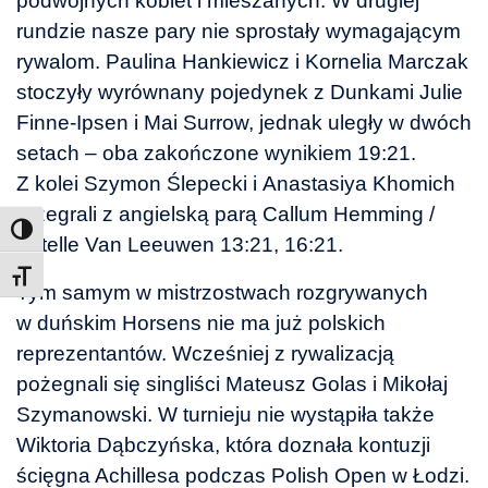
podwójnych kobiet i mieszanych. W drugiej
rundzie nasze pary nie sprostały wymagającym
rywalom. Paulina Hankiewicz i Kornelia Marczak
stoczyły wyrównany pojedynek z Dunkami Julie
Finne-Ipsen i Mai Surrow, jednak uległy w dwóch
setach – oba zakończone wynikiem 19:21.
Z kolei Szymon Ślepecki i Anastasiya Khomich
przegrali z angielską parą Callum Hemming /
Estelle Van Leeuwen 13:21, 16:21.
Toggle Font size
Tym samym w mistrzostwach rozgrywanych
w duńskim Horsens nie ma już polskich
reprezentantów. Wcześniej z rywalizacją
pożegnali się singliści Mateusz Golas i Mikołaj
Szymanowski. W turnieju nie wystąpiła także
Wiktoria Dąbczyńska, która doznała kontuzji
ścięgna Achillesa podczas Polish Open w Łodzi.