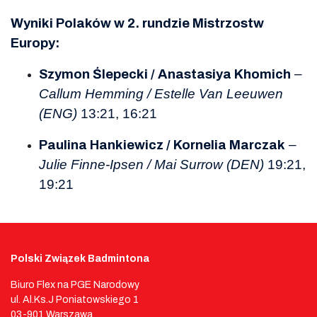
Wyniki Polaków w 2. rundzie Mistrzostw
Europy:
–
Szymon Ślepecki / Anastasiya Khomich
Callum Hemming / Estelle Van Leeuwen
(ENG)
13:21, 16:21
–
Paulina Hankiewicz / Kornelia Marczak
Julie Finne-Ipsen / Mai Surrow (DEN)
19:21,
19:21
Polski Związek Badmintona
Biuro Flex na PGE Narodowy
ul. Al.Ks.J Poniatowskiego 1
03-901 Warszawa